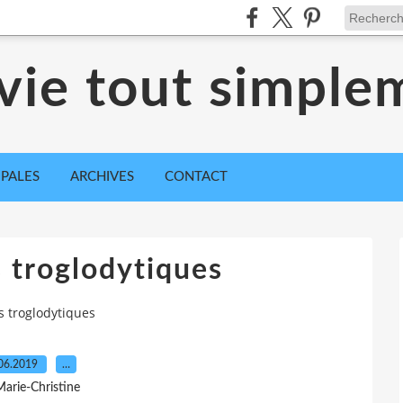
vie tout simple
IPALES
ARCHIVES
CONTACT
 troglodytiques
s troglodytiques
06.2019
…
Marie-Christine